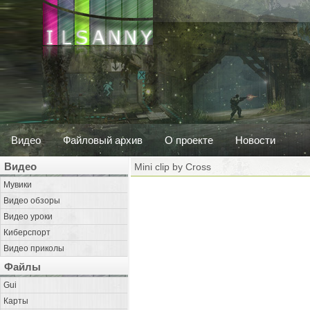
Видео
Файловый архив
О проекте
Новости
Видео
Mini clip by Cross
Мувики
Видео обзоры
Видео уроки
Киберспорт
Видео приколы
Файлы
Gui
Карты