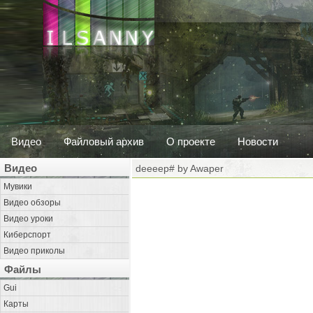
Видео
Файловый архив
О проекте
Новости
Видео
deeeep# by Awaper
Мувики
Видео обзоры
Видео уроки
Киберспорт
Видео приколы
Файлы
Gui
Карты