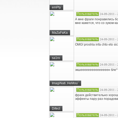
emPty
Пользователь
24-09-2011 - 
А мне фраги понравились бол
мне кажется, что со зуком ка
MaZaFaKa
Пользователь
24-09-2011 - 
OMG! proshla infa chto eto sic
sa1ro
Пользователь
24-09-2011 - 
экшееееееееееееееен бле*т
ImagiNati..HeMou`
Пользователь
24-09-2011 - 
фраги действительно хороши
эффекты пару раз порадова
Difect
Пользователь
24-09-2011 - 