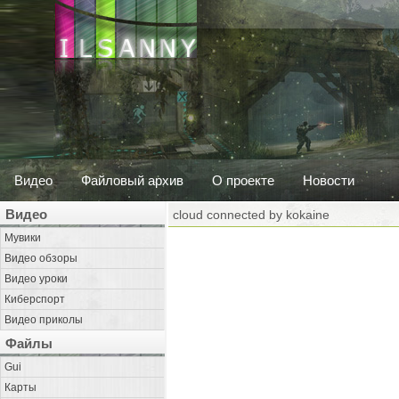
Видео
Файловый архив
О проекте
Новости
Видео
cloud connected by kokaine
Мувики
Видео обзоры
Видео уроки
Киберспорт
Видео приколы
Файлы
Gui
Карты