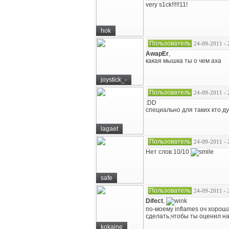
very s1ck!!!!!11!
hok
Пользователь
24-09-2011 - 
AwapEr
,
какая мышка ты о чем аха
joystick_-
Пользователь
24-09-2011 - 
:DD
специально для таких кто ду
lagaet
Пользователь
24-09-2011 - 
Нет слов 10/10
safe
Пользователь
24-09-2011 - 
Difect
,
по-моему inflames оч хорош
сделать,чтобы ты оценил на
kokaine