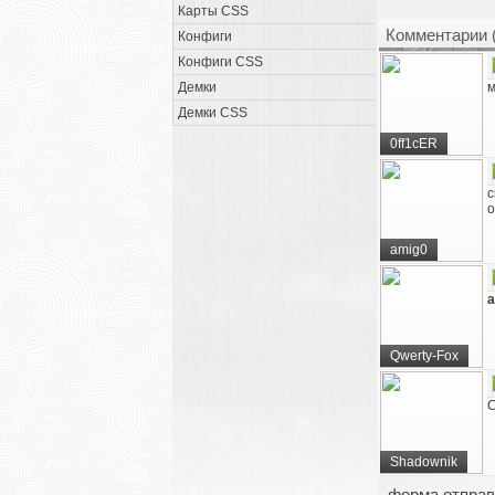
Карты CSS
Комментарии 
Конфиги
Конфиги CSS
Демки
м
Демки CSS
0ff1cER
с
о
amig0
a
Qwerty-Fox
С
Shadownik
форма отправ