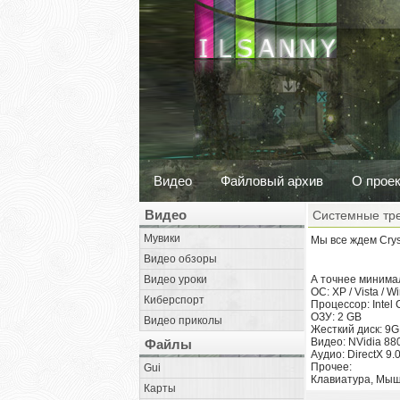
Видео
Файловый архив
О прое
Видео
Системные тре
Мувики
Мы все ждем Crys
Видео обзоры
Видео уроки
А точнее минима
ОС: XP / Vista / 
Киберспорт
Процессор: Intel
ОЗУ: 2 GB
Видео приколы
Жесткий диск: 9
Видео: NVidia 8
Файлы
Аудио: DirectX 9
Прочее:
Gui
Клавиатура, Мышь
Карты