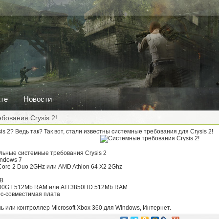
кте
Новости
бования Crysis 2!
is 2? Ведь так? Так вот, стали известны системные требования для Crysis 2!
льные системные требования Crysis 2
Windows 7
 Core 2 Duo 2GHz или AMD Athlon 64 X2 2Ghz
GB
800GT 512Mb RAM или ATI 3850HD 512Mb RAM
.0c-совместимая плата
 или контроллер Microsoft Xbox 360 для Windows, Интернет.