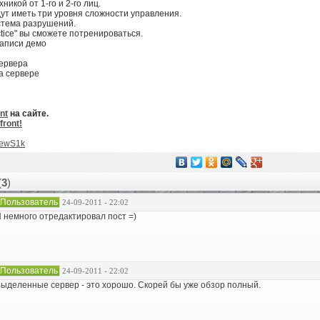
никой от 1-го и 2-го лиц.
ут иметь три уровня сложности управления.
стема разрушений.
ctice" вы сможете потренироваться.
записи демо
ервера
на сервере
nt
на сайте.
ront!
ewS1k
(
3
)
Пользователь
24-09-2011 - 22:02
 немного отредактировал пост =)
Пользователь
24-09-2011 - 22:02
ыделенные сервер - это хорошо. Скорей бы уже обзор полный.