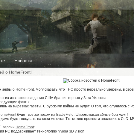
кте
Новости
ей о HomeFront!
о инфы о
HomeFront
. Могу сказать, что THQ просто нереально уверены, в св
ст из известного издания США брал интервью у Зака Уилсона.
 следующие факты:
лишь на вырезках газеты. С русскими войны не будет. О том, что случилось с
omeFront
будет все же похож на BattleField. Широкомасштабные бои ждут!
одимо будет покупать на свои же очки. Т.е. можно провести аналогию с CoD: MW
PC версии
HomeFront
:
сия PC поддерживает технологию Nvidia 3D vision