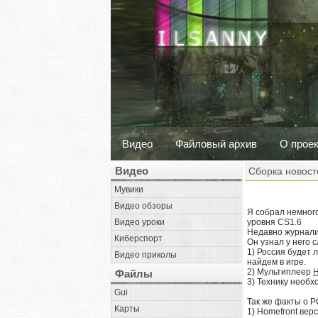
Видео
Файловый архив
О прое
Видео
Сборка новост
Мувики
Видео обзоры
Я собрал немног
Видео уроки
уровня CS1.6
Недавно журнали
Киберспорт
Он узнал у него
1) Россия будет 
Видео приколы
найдем в игре.
2) Мультиплеер
H
Файлы
3) Технику необх
Gui
Так же факты о 
Карты
1) Homefront вер