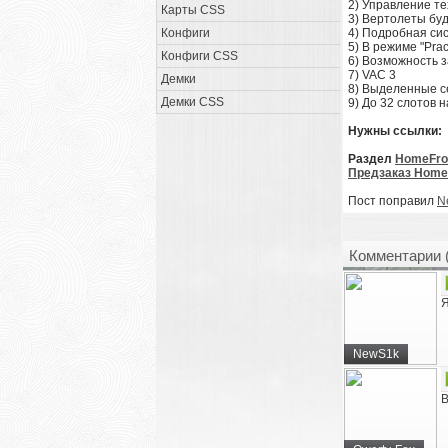
2) Управление тех
Карты CSS
3) Вертолеты буд
Конфиги
4) Подробная си
5) В режиме "Pra
Конфиги CSS
6) Возможность 
7) VAC 3
Демки
8) Выделенные с
Демки CSS
9) До 32 слотов 
Нужны ссылки:
Раздел
HomeFro
Предзаказ Homef
Пост поправил
N
Комментарии 
Я
NewS1k
В