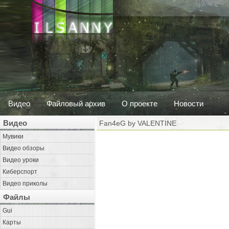
Видео
Файловый архив
О проекте
Новости
Видео
Fan4eG by VALENTINE
Мувики
Видео обзоры
Видео уроки
Киберспорт
Видео приколы
Файлы
Gui
Карты