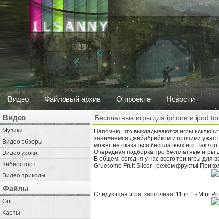
Видео
Файловый архив
О проекте
Новости
Видео
Бесплатные игры для iphone и ipod to
Мувики
Напомню, что выкладываются игры исключи
занимаемся джейлбрейком и прочими ужастя
Видео обзоры
может не оказаться бесплатных игр. Так чт
Очередная подборка про бесплатные игры дл
Видео уроки
В общем, сегодня у нас всего три игры для 
Киберспорт
Gruesome Fruit Slicer - режем фрукты! Прик
Видео приколы
Файлы
Следующая игра, карточная! 11 in 1 - Mini Po
Gui
Карты