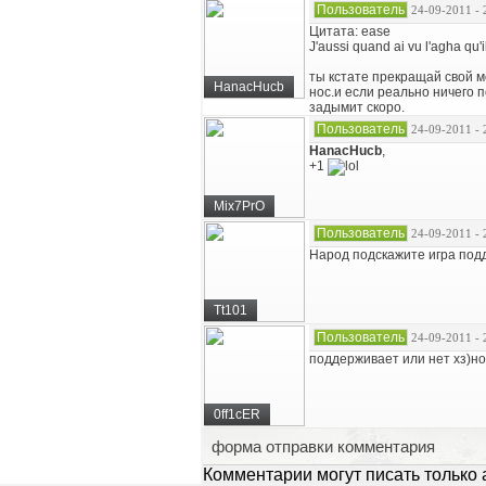
Пользователь
24-09-2011 - 
Цитата: ease
J'aussi quand ai vu l'agha qu'i
ты кстате прекращай свой м
HanacHucb
нос.и если реально ничего п
задымит скоро.
Пользователь
24-09-2011 - 
HanacHucb
,
+1
Mix7PrO
Пользователь
24-09-2011 - 
Народ подскажите игра подде
Tt101
Пользователь
24-09-2011 - 
поддерживает или нет хз)но
0ff1cER
форма отправки комментария
Комментарии могут писать только