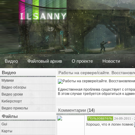
Видео
Файловый архив
О проекте
Новости
Видео
Работы на сервере/сайте. Восстанов
Мувики
Видео обзоры
Единственная проблема существует с отправ
В этом случае требуется обратиться к адми
Видео уроки
Киберспорт
Видео приколы
Комментарии (
14
)
Файлы
Пользователь
24-09-2011 - 
Gui
Хорошо, что я логин помню
Карты