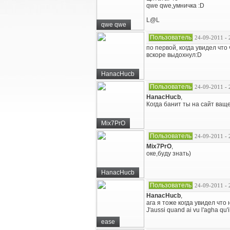
qwe qwe,умничка :D
L@L
qwe qwe
Пользователь
24-09-2011 - 
по первой, когда увидел что
вскоре выдохнул:D
HanacHucb
Пользователь
24-09-2011 - 
HanacHucb
,
Когда банит ты на сайт ващ
Mix7PrO
Пользователь
24-09-2011 - 
Mix7PrO
,
оке,буду знать)
HanacHucb
Пользователь
24-09-2011 - 
HanacHucb
,
ага я тоже когда увидел что
J'aussi quand ai vu l'agha qu'i
ease