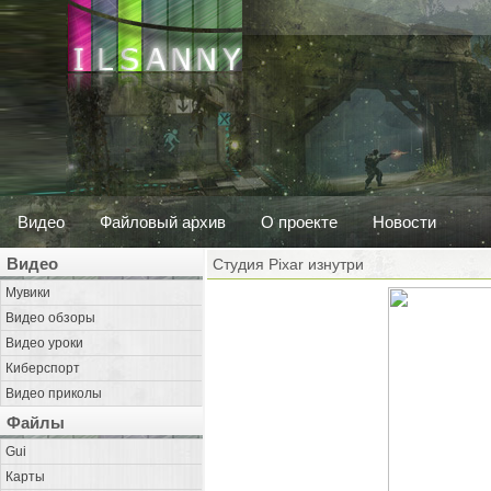
Видео
Файловый архив
О проекте
Новости
Видео
Студия Pixar изнутри
Мувики
Видео обзоры
Видео уроки
Киберспорт
Видео приколы
Файлы
Gui
Карты