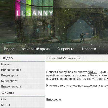
Видео
Файловый архив
О проекте
Новости
Видео
Офис VALVE изнутри.
Мувики
Видео обзоры
Привет IlsAnny! Как вы знаете
VALVE
- крупн
Видео уроки
приобрести игры, так и скачать
бесплатные
вам дюже интересно, как там все устроено. 
Киберспорт
Начнем с того, что уже при входе, вы чувс
Видео приколы
Файлы
Gui
Вид сверху
Карты