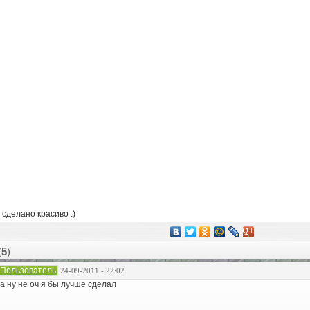
 сделано красиво :)
(
5
)
Пользователь
24-09-2011 - 22:02
а ну не оч я бы лучше сделал