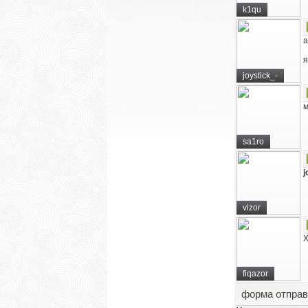
k1qu
а
я
joystick_-
м
sa1ro
j
vizor
Х
fiqazor
форма отправ