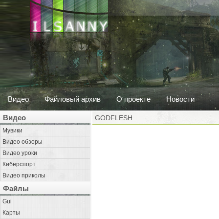
Видео
Файловый архив
О проекте
Новости
Видео
GODFLESH
Мувики
Видео обзоры
Видео уроки
Киберспорт
Видео приколы
Файлы
Gui
Карты