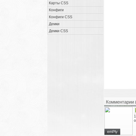
Карты CSS
Конфиги
Конфиги CSS
Демки
Демки CSS
Комментарии 
1
о
emPty