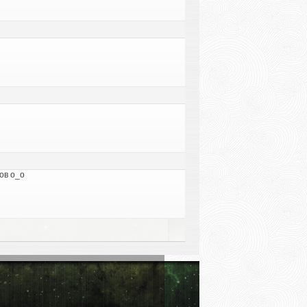
гов о_о