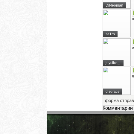
DjNeoman
н
sa1ro
о
joystick_-
я
disgrace
форма отправ
Комментарии 