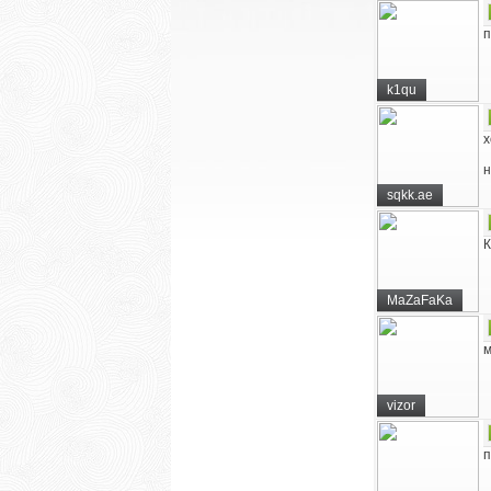
п
k1qu
х
н
sqkk.ae
К
MaZaFaKa
м
vizor
п