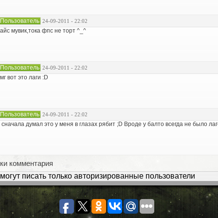
Пользователь
24-09-2011 - 22:02
айс мувик,тока фпс не торт ^_^
Пользователь
24-09-2011 - 22:02
мг вот это лаги :D
Пользователь
24-09-2011 - 22:02
 сначала думал это у меня в глазах рябит ;D Вроде у балто всегда не было ла
ки комментария
могут писать только авторизированные пользователи