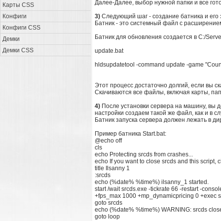
Далее-Далее, выбор нужной папки и все гото
Карты CSS
Конфиги
3)
Следующий шаг - создание батника и его
Батник - это системный файл с расширением 
Конфиги CSS
Батник для обновления создается в C:/Serv
Демки
Демки CSS
update.bat
hldsupdatetool -command update -game "Counte
Этот процесс достаточно долгий, если вы ск
Скачиваются все файлы, включая карты, папки
4)
После установки сервера на машину, вы д
настройки создаем такой же файл, как и в с
Батник запуска сервера должен лежать в ди
Пример батника Start.bat:
@echo off
cls
echo Protecting srcds from crashes...
echo If you want to close srcds and this script
title Ilsanny 1
:srcds
echo (%date% %time%) ilsanny_1 started.
start /wait srcds.exe -tickrate 66 -restart -co
+fps_max 1000 +mp_dynamicpricing 0 +exec s
goto srcds
echo (%date% %time%) WARNING: srcds closed 
goto loop