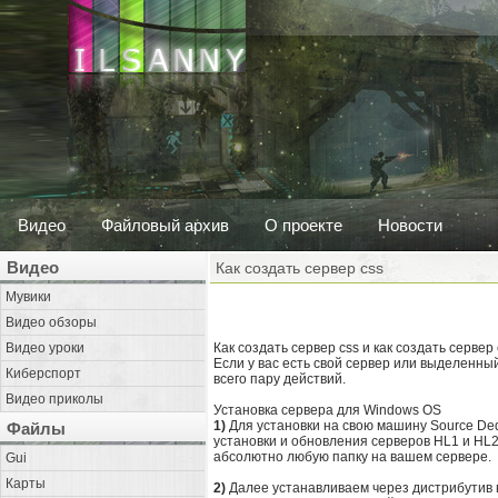
Видео
Файловый архив
О проекте
Новости
Видео
Как создать сервер css
Мувики
Видео обзоры
Видео уроки
Как создать сервер css и как создать сервер
Если у вас есть свой сервер или выделенны
Киберспорт
всего пару действий.
Видео приколы
Установка сервера для Windows OS
1)
Для установки на свою машину Source Ded
Файлы
установки и обновления серверов HL1 и HL2
абсолютно любую папку на вашем сервере.
Gui
Карты
2)
Далее устанавливаем через дистрибутив в