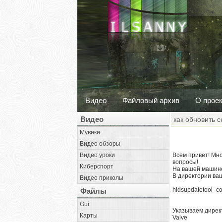
Видео
Файловый архив
О прое
Видео
как обновить с
Мувики
Видео обзоры
Видео уроки
Всем привет! Мно
вопросы!
Киберспорт
На вашей машине
В директории ваш
Видео приколы
hldsupdatetool -c
Файлы
Gui
Указываем директ
Карты
Valve