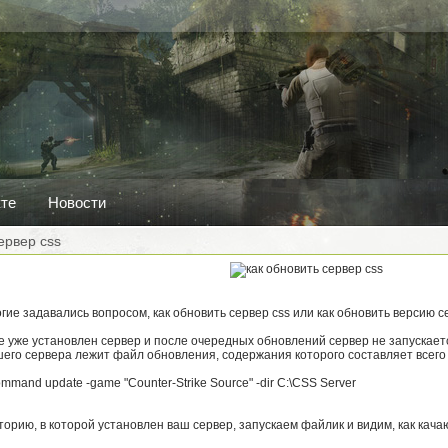
кте
Новости
ервер css
гие задавались вопросом, как обновить сервер css или как обновить версию с
 уже установлен сервер и после очередных обновлений сервер не запускает
его сервера лежит файл обновления, содержания которого составляет всего 
ommand update -game "Counter-Strike Source" -dir C:\CSS Server
орию, в которой установлен ваш сервер, запускаем файлик и видим, как кач