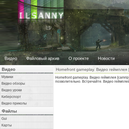
Видео
Файловый архив
О проекте
Новости
Видео
Homefront gameplay. Видео геймплея [
Мувики
Homefront gameplay. Видео геймплея [camrip
позволительно. Встречайте. Видео геймплей
Видео обзоры
Видео уроки
Киберспорт
Видео приколы
Файлы
Gui
Карты