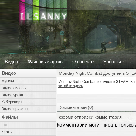
Видео
Файловый архив
О проекте
Новости
Видео
Monday Night Combat доступен в STE
Мувики
Monday Night Combat доступен в STEAM! Вы
читайте здесь
.
Видео обзоры
Видео уроки
Киберспорт
Комментарии (
0
)
Видео приколы
Файлы
форма отправки комментария
Комментарии могут писать только
Gui
Карты