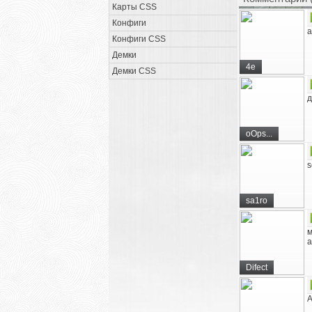
Карты CSS
Конфиги
а
Конфиги CSS
Демки
4e
Демки CSS
д
oOps...
s
sa1ro
м
а
Difect
A