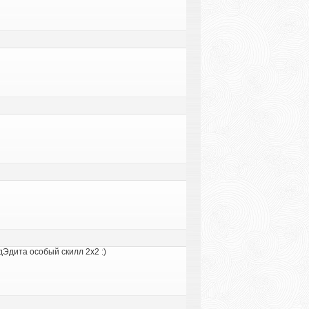
дЭдита особый скилл 2х2 :)