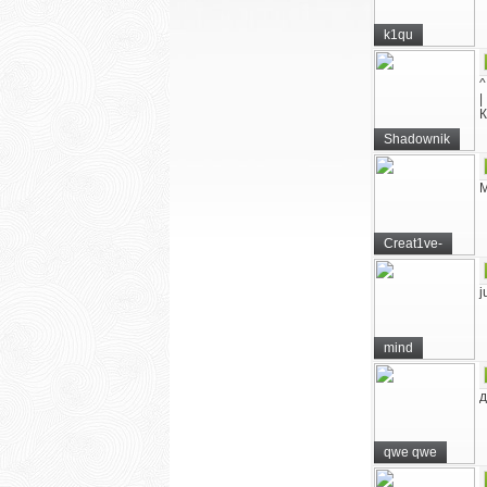
k1qu
^
|
К
Shadownik
М
Creat1ve-
j
mind
д
qwe qwe