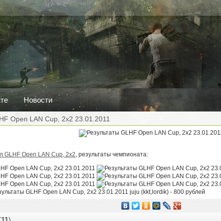
кте
Новости
HF Open LAN Cup, 2x2 23.01.2011
л GLHF Open LAN Cup, 2x2
, результаты чемпионата:
juju (kkt,lordik) - 800 рублей
(
11
)