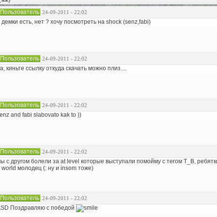
Пользователь
24-09-2011 - 22:02
 демки есть, нет ? хочу посмотреть на shock (senz,fabi)
Пользователь
24-09-2011 - 22:02
а, киньте ссылку откуда скачать можно плиз....
Пользователь
24-09-2011 - 22:02
enz and fabi slabovato kak to ))
Пользователь
24-09-2011 - 22:02
ы с другом болели за at level которые выступали помойму с тегом T_B, ребят
 world молодец (: ну и insom тоже)
Пользователь
24-09-2011 - 22:02
SD Поздравляю с победой