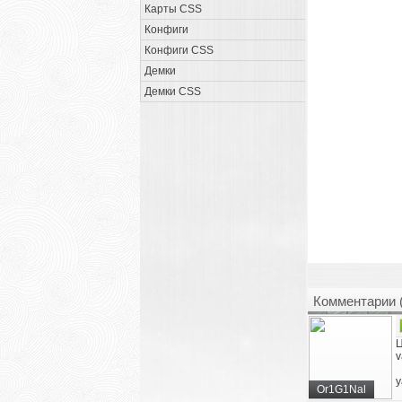
Карты CSS
Конфиги
Конфиги CSS
Демки
Демки CSS
Комментарии 
Ц
v
у
Or1G1Nal