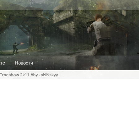
кте
Новости
 Fragshow 2k11 #by -aNNskyy