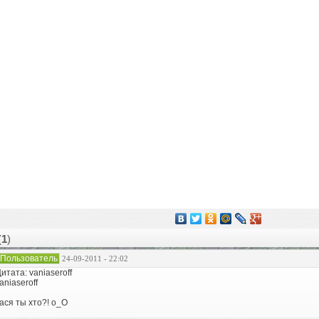
(
1
)
Пользователь
24-09-2011 - 22:02
итата: vaniaseroff
aniaseroff
ася ты хто?! о_О