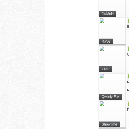
JluMoH
Ш
RaVe
С
k1qu
Qwerty-Fox
П
Showtime