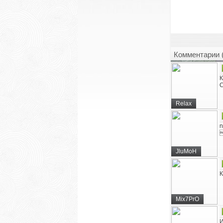
Комментарии 
К
С
Relax
n
JluMoH
К
Mix7PrO