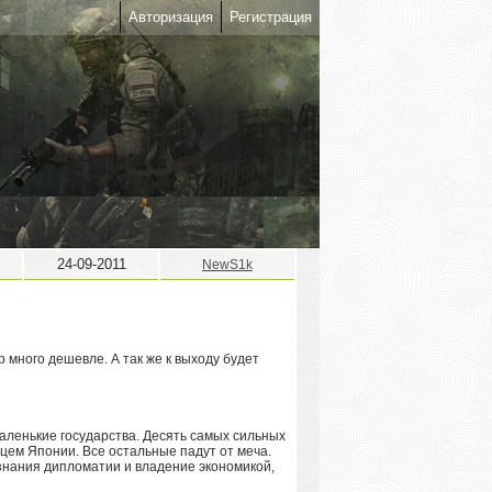
Авторизация
Регистрация
24-09-2011
NewS1k
р много дешевле. А так же к выходу будет
аленькие государства. Десять самых сильных
дцем Японии. Все остальные падут от меча.
 знания дипломатии и владение экономикой,