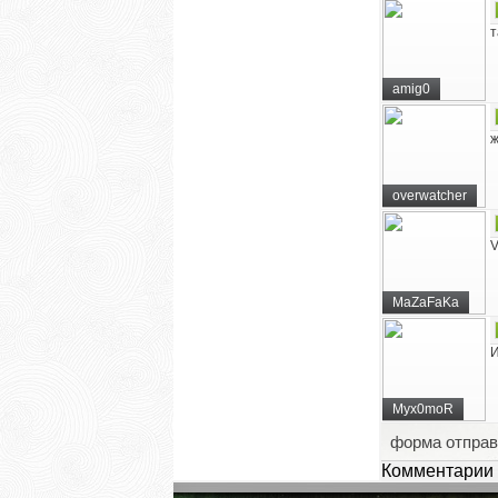
т
amig0
ж
overwatcher
V
MaZaFaKa
И
Myx0moR
форма отправ
Комментарии 