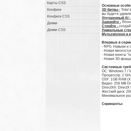
Карты CSS
Основные особе
Конфиги
3D битвы -
Total
вы будете удивл
Конфиги CSS
Улучшенный AI -
Завоюйте -
Япони
Демки
Стройте -
создай
Демки CSS
Уникальные стр
Мультиплеер и 
Впервые в серии 
- RPG. Навыки и 
- Новая многосту
- Новая юниты "г
- Новая 3D вращ
Системные требо
ОС: Windows 7 / V
Процессор: 2 GHz 
ОЗУ: 1GB RAM (XP
Видео: 256 MB Dir
DirectX®: DirectX 
Жесткий диск: 20G
Минимальное ра
Скриншоты: