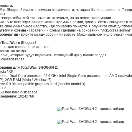
нности:
 War: Shogun 2 имеет огромные возможности, которые были расширены. Теперь
ены.
теперь геймплей стал высокотактичным, но он легок в понимании.
я 16-го века ждет вашего меча! Огромные армии, флоты, битвы самураев в р
те свое уникальное царство, идя пошагово по карте. Получайте опыт дипломат
атегии и схемы
- стратегии и схемы сделаны на основании "Искусства войны" 
кооператив
- воюйте между собой или вместе! Максимальное число участников 
Total War в Shogun 2
:
опыт для генералов и агентов.
пенчатая осада.
ерои", которые будут поднимать командный дух у ваших солдат
ающаяся карта
вания для Total War: SHOGUN 2:
ista / XP
Intel Dual Core processor / 2.6 GHz Intel Single Core processor , or AMD equivale
), 2GB RAM (Vista / Windows7)
ectX 9.0c compatible graphics card (shader model 3)
9.0c
B free hard disk space
зрешение: 1024x768