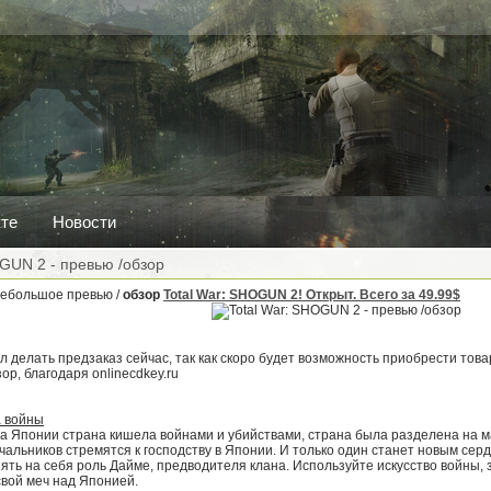
кте
Новости
OGUN 2 - превью /обзор
Небольшое превью /
обзор
Total War: SHOGUN 2! Открыт. Всего за 49.99$
л делать предзаказ сейчас, так как скоро будет возможность приобрести това
р, благодаря onlinecdkey.ru
а войны
а Японии страна кишела войнами и убийствами, страна была разделена на м
чальников стремятся к господству в Японии. И только один станет новым сер
ять на себя роль Дайме, предводителя клана. Используйте искусство войны,
свой меч над Японией.