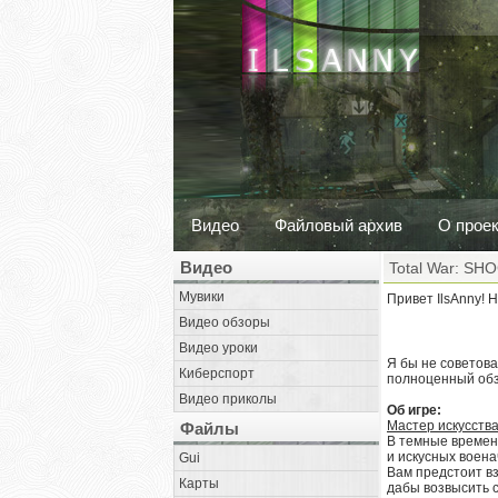
Видео
Файловый архив
О прое
Видео
Total War: SH
Мувики
Привет IlsAnny! 
Видео обзоры
Видео уроки
Я бы не советова
Киберспорт
полноценный обзо
Видео приколы
Об игре:
Мастер искусств
Файлы
В темные времен
и искусных воена
Gui
Вам предстоит вз
Карты
дабы возвысить 