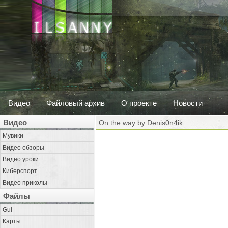
Видео
Файловый архив
О проекте
Новости
Видео
On the way by Denis0n4ik
Мувики
Видео обзоры
Видео уроки
Киберспорт
Видео приколы
Файлы
Gui
Карты