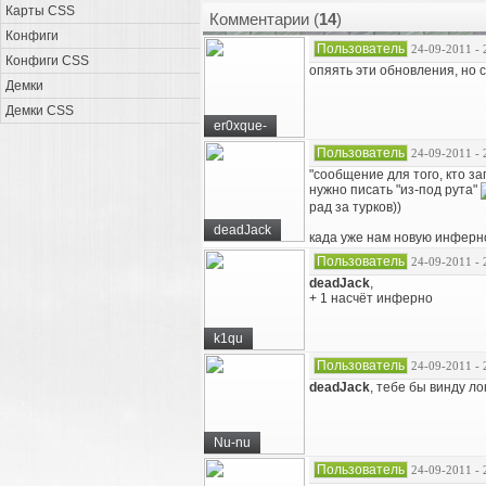
Карты CSS
Комментарии (
14
)
Конфиги
Пользователь
24-09-2011 - 
Конфиги CSS
опяять эти обновления, но 
Демки
Демки CSS
er0xque-
Пользователь
24-09-2011 - 
"сообщение для того, кто з
нужно писать "из-под рута"
рад за турков))
deadJack
када уже нам новую инферн
Пользователь
24-09-2011 - 
deadJack
,
+ 1 насчёт инферно
k1qu
Пользователь
24-09-2011 - 
deadJack
, тебе бы винду л
Nu-nu
Пользователь
24-09-2011 - 