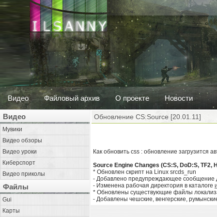
Видео
Файловый архив
О проекте
Новости
Видео
Обновление CS:Source [20.01.11]
Мувики
Видео обзоры
Видео уроки
Как обновить css : обновление загрузится а
Киберспорт
Source Engine Changes (CS:S, DoD:S, TF2, 
* Обновлен скрипт на Linux srcds_run
Видео приколы
- Добавлено предупреждающее сообщение дл
- Изменена рабочая директория в каталоге
Файлы
* Обновлены существующие файлы локали
- Добавлены чешские, венгерские, румынск
Gui
Карты