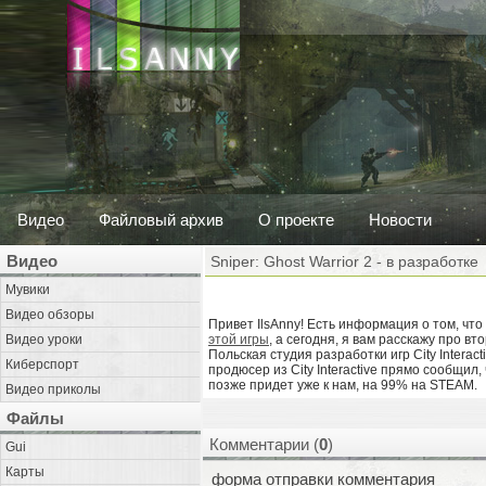
Видео
Файловый архив
О проекте
Новости
Видео
Sniper: Ghost Warrior 2 - в разработке
Мувики
Видео обзоры
Привет IlsAnny! Есть информация о том, что 
Видео уроки
этой игры
, а сегодня, я вам расскажу про вт
Польская студия разработки игр City Interac
Киберспорт
продюсер из City Interactive прямо сообщил,
позже придет уже к нам, на 99% на STEAM.
Видео приколы
Файлы
Комментарии (
0
)
Gui
Карты
форма отправки комментария