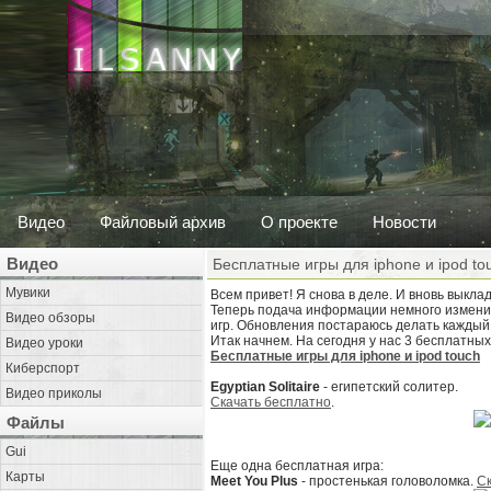
Видео
Файловый архив
О проекте
Новости
Видео
Бесплатные игры для iphone и ipod to
Мувики
Всем привет! Я снова в деле. И вновь выкла
Теперь подача информации немного изменится
Видео обзоры
игр. Обновления постараюсь делать каждый 
Итак начнем. На сегодня у нас 3 бесплатных
Видео уроки
Бесплатные игры для iphone и ipod touch
Киберспорт
Egyptian Solitaire
- египетский солитер.
Видео приколы
Скачать бесплатно
.
Файлы
Gui
Еще одна бесплатная игра:
Карты
Meet You Plus
- простенькая головоломка.
Ск