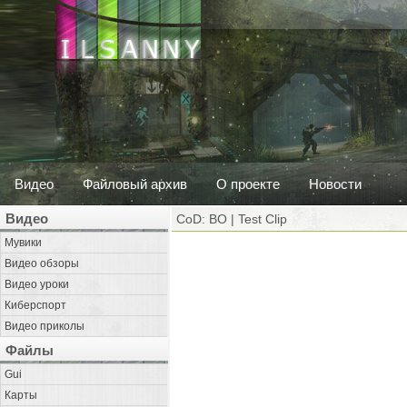
Видео
Файловый архив
О проекте
Новости
Видео
CoD: BO | Test Clip
Мувики
Видео обзоры
Видео уроки
Киберспорт
Видео приколы
Файлы
Gui
Карты