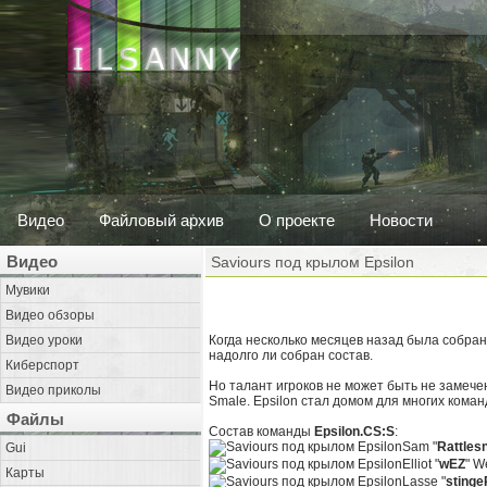
Видео
Файловый архив
О проекте
Новости
Видео
Saviours под крылом Epsilon
Мувики
Видео обзоры
Видео уроки
Когда несколько месяцев назад была собран
надолго ли собран состав.
Киберспорт
Но талант игроков не может быть не замечен
Видео приколы
Smale. Epsilon стал домом для многих коман
Файлы
Состав команды
Epsilon.CS:S
:
Sam "
Rattles
Gui
Elliot "
wEZ
" W
Карты
Lasse "
stinge