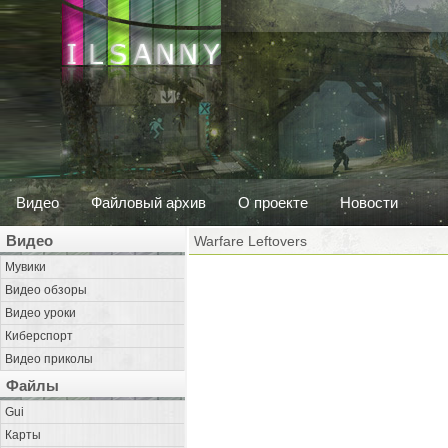
Видео
Файловый архив
О проекте
Новости
Видео
Warfare Leftovers
Мувики
Видео обзоры
Видео уроки
Киберспорт
Видео приколы
Файлы
Gui
Карты