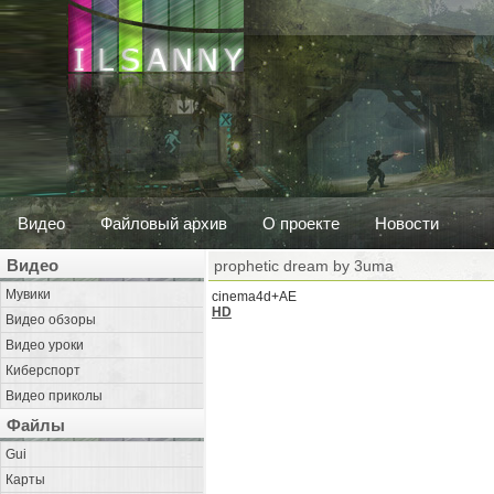
Видео
Файловый архив
О проекте
Новости
Видео
prophetic dream by 3uma
Мувики
cinema4d+AE
HD
Видео обзоры
Видео уроки
Киберспорт
Видео приколы
Файлы
Gui
Карты