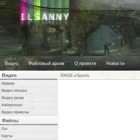
Видео
Файловый архив
О проекте
Новости
Видео
RAGE.eSports
Мувики
Видео обзоры
Видео уроки
Киберспорт
Видео приколы
Файлы
Gui
Карты