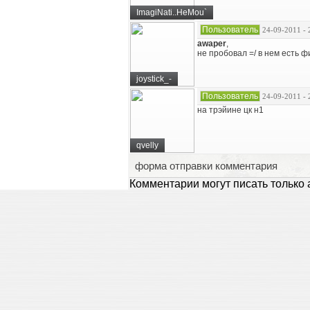
ImagiNati..HeMou`
Пользователь
24-09-2011 - 
awaper
,
не пробовал =/ в нем есть 
joystick_-
Пользователь
24-09-2011 - 
на трэйине цк н1
qvelly
форма отправки комментария
Комментарии могут писать только