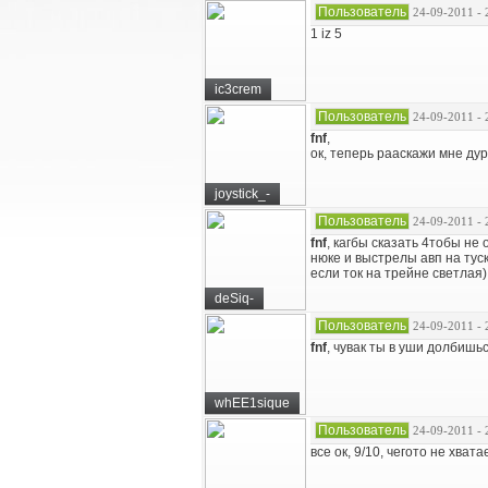
Пользователь
24-09-2011 - 
1 iz 5
ic3crem
Пользователь
24-09-2011 - 
fnf
,
ок, теперь рааскажи мне дур
joystick_-
Пользователь
24-09-2011 - 
fnf
, кагбы сказать 4тобы не
нюке и выстрелы авп на тус
если ток на трейне светлая)
deSiq-
Пользователь
24-09-2011 - 
fnf
, чувак ты в уши долбишьс
whEE1sique
Пользователь
24-09-2011 - 
все ок, 9/10, чегото не хвата