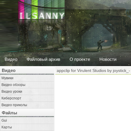
Видео
Файловый архив
О проекте
Новости
Видео
appclip for Virulent Studios by joystick_-
Мувики
Видео обзоры
Видео уроки
Киберспорт
Видео приколы
Файлы
Gui
Карты