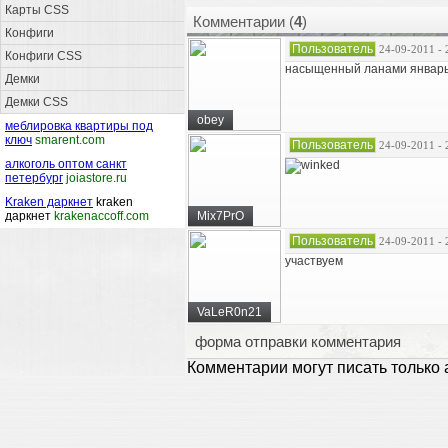
Карты CSS
Комментарии (
4
)
Конфиги
Пользователь
24-09-2011 - 
Конфиги CSS
насыщенный ланами январь
Демки
Демки CSS
obey
меблировка квартиры под
ключ
smarent.com
Пользователь
24-09-2011 - 
алкоголь оптом санкт
петербург
joiastore.ru
Kraken даркнет
kraken
даркнет
krakenaccoff.com
Mix7PrO
Пользователь
24-09-2011 - 
участвуем
VaLeR0n21
форма отправки комментария
Комментарии могут писать только