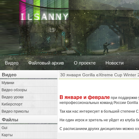
Видео
Файловый архив
О проекте
Новости
Видео
30 января Gorilla eXtreme Cup Winter 
Мувики
Видео обзоры
В январе и феврале
Видео уроки
при поддержке
непрофессиональных команд России Gorilla
Киберспорт
Видео приколы
Так как нас интересует в большей степени CS
Файлы
Ни один игрок и зритель не уйдет из клуба 
Gui
С расписанием других дисициплин можно о
Карты