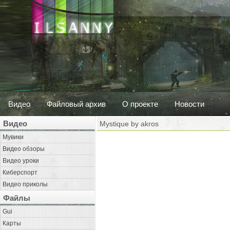
Видео
Файловый архив
О проекте
Новости
Видео
Mystique by akros
Мувики
Видео обзоры
Видео уроки
Киберспорт
Видео приколы
Файлы
Gui
Карты