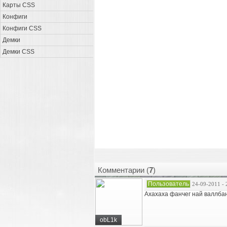
Карты CSS
Конфиги
Конфиги CSS
Демки
Демки CSS
Комментарии (
7
)
Пользователь
24-09-2011 - 
Ахахаха фанчег най валлба
obL1k