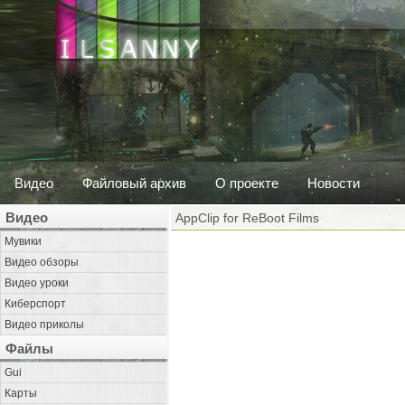
Видео
Файловый архив
О проекте
Новости
Видео
AppClip for ReBoot Films
Мувики
Видео обзоры
Видео уроки
Киберспорт
Видео приколы
Файлы
Gui
Карты