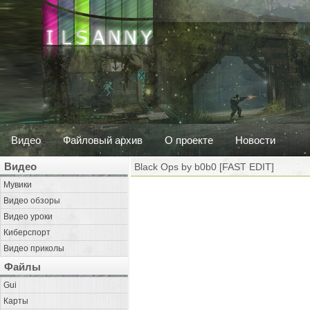
Видео
Файловый архив
О проекте
Новости
Видео
Black Ops by b0b0 [FAST EDIT]
Мувики
Видео обзоры
Видео уроки
Киберспорт
Видео приколы
Файлы
Gui
Карты