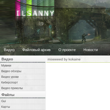
Видео
Файловый архив
О проекте
Новости
Видео
mixeeeed by kokaine
Мувики
Видео обзоры
Видео уроки
Киберспорт
Видео приколы
Файлы
Gui
Карты