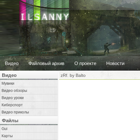
Видео
Файловый архив
О проекте
Новости
Видео
zRf. by Balto
Мувики
Видео обзоры
Видео уроки
Киберспорт
Видео приколы
Файлы
Gui
Карты