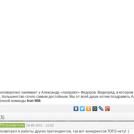
зоговорочно занимает у Александр
«navigator»
Федоров. Видеоряд, в котором 
е, большинство сочло самым достойным. Мы от всей души хотим поздравить А
ионной команды
Iron Will
.
(
1
)
Пользователь
24-09-2011 - 22:02
осмотрел я работы других претендентов, так вот конкурентов ТОП3 нету! :)