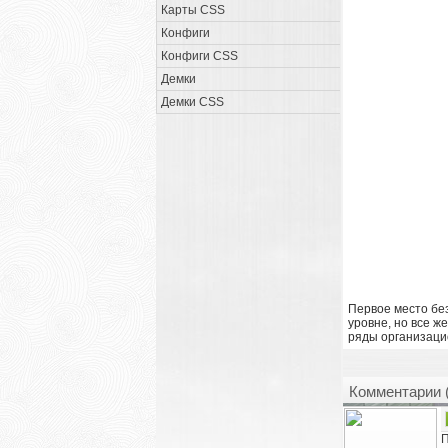
Карты CSS
Конфиги
Конфиги CSS
Демки
Демки CSS
Первое место бе
уровне, но все ж
ряды организац
Комментарии 
П