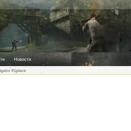
кте
Новости
vigator #1place