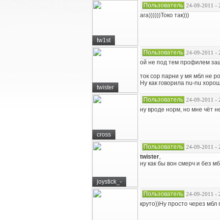
Пользователь
24-09-2011 - 
ага))))))Токо так)))
tw1st
Пользователь
24-09-2011 - 
ой не под тем профилем заш
ток сор парни у мя мбл не р
Ну как говорила nu-nu хоро
twister
Пользователь
24-09-2011 - 
ну вроде норм, но мне чёт н
cross
Пользователь
24-09-2011 - 
twister
,
ну как бы вон смерч и без мб
joystick_-
Пользователь
24-09-2011 - 
круто))Ну просто через мбл 