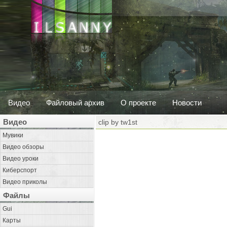
Видео
Файловый архив
О проекте
Новости
Видео
clip by tw1st
Мувики
Видео обзоры
Видео уроки
Киберспорт
Видео приколы
Файлы
Gui
Карты