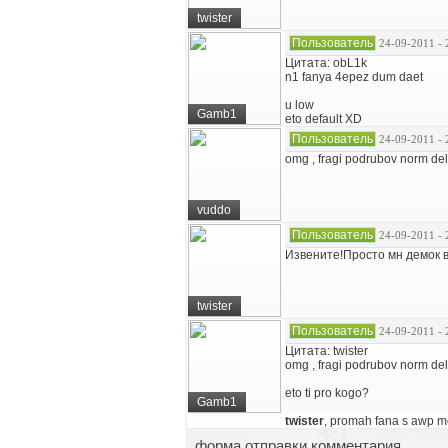
twister
Пользователь
24-09-2011 - 
Цитата: obL1k
n1 fanya 4epez dum daet
u low
Gamb1
eto default XD
Пользователь
24-09-2011 - 
omg , fragi podrubov norm dela
vuddo
Пользователь
24-09-2011 - 
Извените!Просто мн демок 
twister
Пользователь
24-09-2011 - 
Цитата: twister
omg , fragi podrubov norm dela
eto ti pro kogo?
Gamb1
twister
, promah fana s awp mog
форма отправки комментария