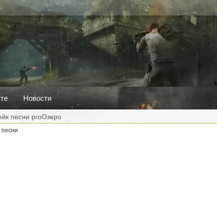
кте
Новости
йк песни proОзеро
 песни