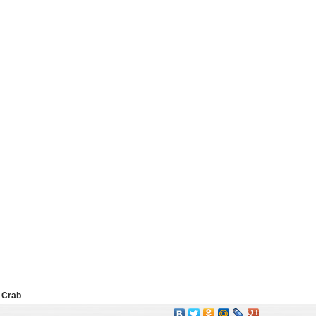
и
Crab