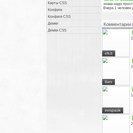
Карты CSS
знака надо прос
Вчера 1 человек у
Конфиги
Конфиги CSS
Демки
Комментарии 
Демки CSS
2
ofs.b
2
Bars
1
evrapasik
2