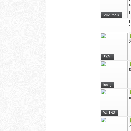
П
к
П
Myx0moR
П
-
-
2
EkZo
5
lastig
н
Wa1N3
2