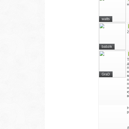
н
watts
2
babzik
Т
д
п
н
GraD
м
п
п
н
к
в
Н
р
Л