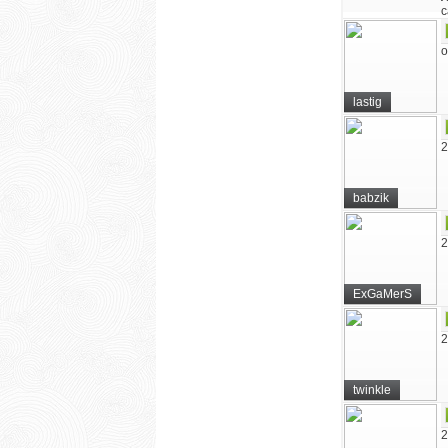
с
о
lastig
2
babzik
2
ExGaMerS
2
twinkle
2