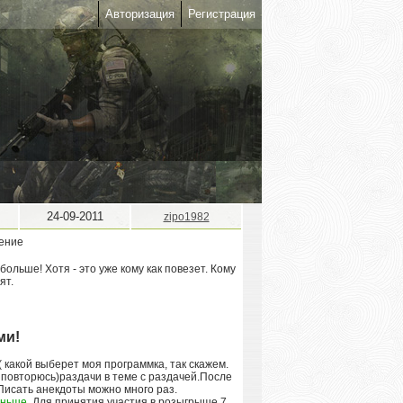
Авторизация
Регистрация
24-09-2011
zipo1982
ольше! Хотя - это уже кому как повезет. Кому
ят.
ми!
( какой выберет моя программка, так скажем.
з повторюсь)раздачи в теме с раздачей.После
 Писать анекдоты можно много раз.
еньше.
Для принятия участия в розыгрыше 7