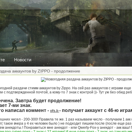
кте
Новости
здача аккаунтов by ZIPPO - продолжение
одней раздачи стимм аккаунтов by Zippo. На сей раз аккаунтов с играми еще б
 с подтвержденной почтой, а кому-то 7 знак с контрой ))- Тут уж без обид реб
нчена. Завтра будет продолжение!
ет 7-ми знак.
то написал коммент -
- получает аккаунт с 46-ю игра
ofs.b
шних чисел - 200-300! Правила те же. 1 раз называем число - получаем 1 акк 
г( такое вчера у 4 ех человек было ) не подходит пишем после (после еще ра
ем анекдоты.! Понравиться мне анекдот - или Qwerty-Fox-у анекдот - акк ваш!
м про супер приз - 7 знак с 27 играми! И еще один приз - 7 знак, но там игр м