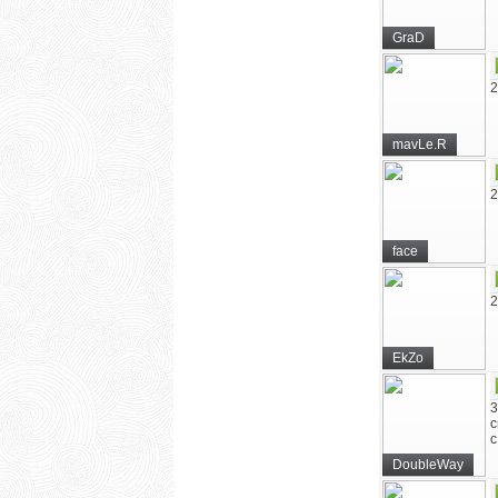
GraD
2
mavLe.R
2
face
2
EkZo
3
с
DoubleWay