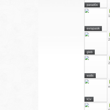
parad0x
1
evrapasik
2
gleb
2
watts
п
k1v