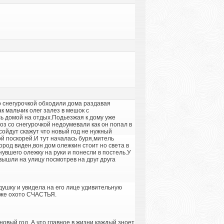
со снегурочкой обходили дома раздавая
 мальчик олег залез в мешок с
сь домой на отдых.Подьезжая к дому уже
оз со снегурочкой недоумевали как он попал в
сойдут скажут что новый год не нужный
й поскорей.И тут началась буря,митель
ород виден,вон дом олежкин стоит но света в
нувшего олежку на руки и понесли в постель.У
вышли на улицу посмотрев на друг друга
едушку и увидела на его лице удивительную
тоже охото СЧАСТЬЯ.
овый год. А что главное в жизни каждый зноет