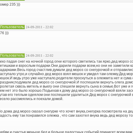
омер 235 )))
Пользователь
24-09-2011 - 22:02
76 )))
Пользователь
24-09-2011 - 22:02
ихо падая снег на ночной город огни которого светились так ярко,дед мороз 
етишкам и взрослым подарки.Они дарили подарки всем,но они не заметили как
адарками.Весь город счастлив думали дед мороз со снегурочкой и отправили
аступало утро,и случайно дед мороз взял мешок и увидел там олежку.Дед мор
ешок.И ведь утро уже наступало,родители проснуться а олежкита нет и сума 
раздник;подумали дед мороз со снегурочкой.И поспешили вернуть олега домо
ролетая сквозь митель и вьюгу они спешили вернуть сына в семью.Вот уже и г
ем нет это было хорошо.Подьехав к дому дед мороз со снегурочкой взяли зас
утав его теплым одеялом они поспешили удалиться.Дед мороз с снегурочкой 
есело рассмеялись и поехали домой.
о дома дед мороз сказал снегурке что хочет внука,снегурка посмотрела на д
адость ему так понравился олежка , что сам захотел внука ведь дед морозу 
юбви и счастья,меньше бед и больше радостных событий принисет всем вам н