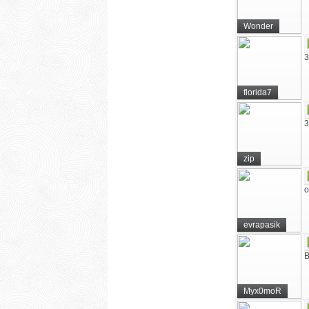
Wonder
3
florida7
3
zip
о
evrapasik
В
Myx0moR