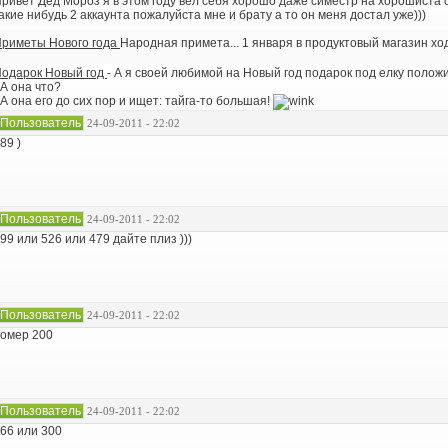
ривет Дед Мороз я в этом году вел себя хорошо даже симестр на хорошиста 
акие нибудь 2 аккаунта пожалуйста мне и брату а то он меня достал уже)))
риметы Нового года
Народная примета... 1 января в продуктовый магазин ходя
одарок Новый год
- А я своей любимой на Новый год подарок под елку положи
 А она что?
 А она его до сих пор и ищет: тайга-то большая!
Пользователь
24-09-2011 - 22:02
89 )
Пользователь
24-09-2011 - 22:02
99 или 526 или 479 дайте плиз )))
Пользователь
24-09-2011 - 22:02
омер 200
Пользователь
24-09-2011 - 22:02
66 или 300