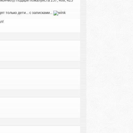
окончил)) Подари пожалуйста 257, 468, 425
т только дети... с записками...
л!