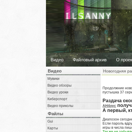
Видео
Файловый архив
О прое
Видео
Новогодняя ра
Мувики
Видео обзоры
Продолжние новог
Видео уроки
пустышка 37 серии
Киберспорт
Раздача око
получа
Видео приколы
АН4оус
А первый, к
Файлы
Диапозон сегодне
Gui
Если пароль вдру
игры в числа пиш
Карты
Так же не забывае