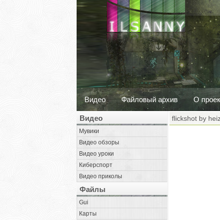
Видео
Файловый архив
О прое
Видео
flickshot by hei
Мувики
Видео обзоры
Видео уроки
Киберспорт
Видео приколы
Файлы
Gui
Карты