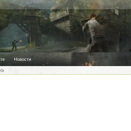
кте
Новости
z0r