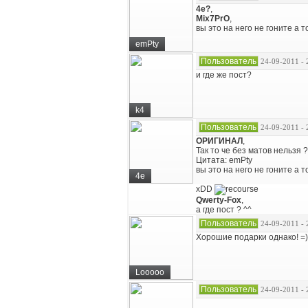
4e?
,
Mix7PrO
,
вы это на него не гоните а 
emPty
Пользователь
24-09-2011 - 
и где же пост?
k4
Пользователь
24-09-2011 - 
ОРИГИНАЛ
,
Так то че без матов нельзя 
Цитата: emPty
вы это на него не гоните а 
4e
xDD
Qwerty-Fox
,
а где пост ? ^^
Пользователь
24-09-2011 - 
Хорошие подарки однако! =)
Looooo
Пользователь
24-09-2011 - 