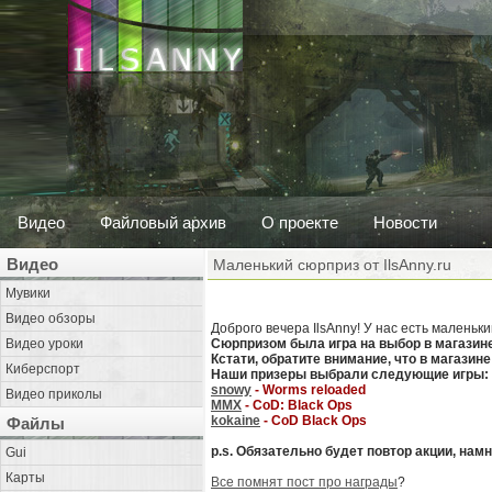
Видео
Файловый архив
О проекте
Новости
Видео
Маленький сюрприз от IlsAnny.ru
Мувики
Видео обзоры
Доброго вечера IlsAnny! У нас есть малень
Видео уроки
Сюрпризом была игра на выбор в магазин
Кстати, обратите внимание, что в магази
Киберспорт
Наши призеры выбрали следующие игры:
snowy
- Worms reloaded
Видео приколы
MMX
- CoD: Black Ops
kokaine
- CoD Black Ops
Файлы
p.s. Обязательно будет повтор акции, на
Gui
Карты
Все помнят пост про награды
?