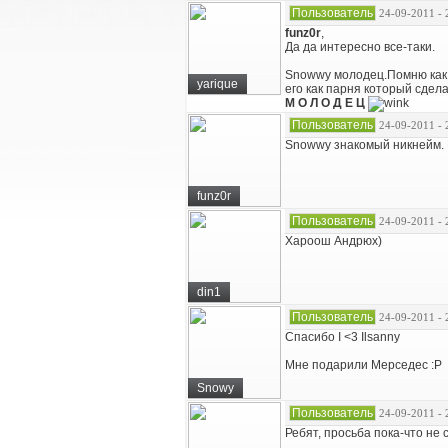
Пользователь
24-09-2011 - 
funz0r
,
Да да интересно все-таки.
Snowwy молодец.Помню как т
yarique
его как парня который сде
М О Л О Д Е Ц
Пользователь
24-09-2011 - 
Snowwy знакомый никнейм. В
funz0r
Пользователь
24-09-2011 - 
Хароош Андрюх)
din1
Пользователь
24-09-2011 - 
Спасибо I <3 Ilsanny
Мне подарили Мерседес :P
Snowy
Пользователь
24-09-2011 - 
Ребят, просьба пока-что не 