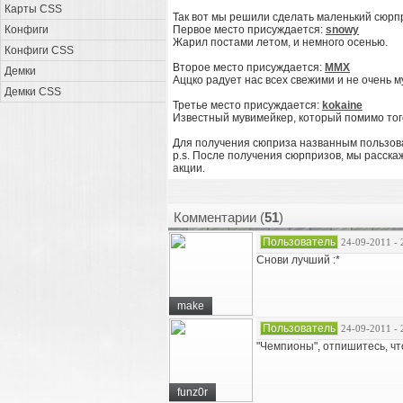
Карты CSS
Так вот мы решили сделать маленький сюрпр
Конфиги
Первое место присуждается:
snowy
Жарил постами летом, и немного осенью.
Конфиги CSS
Второе место присуждается:
MMX
Демки
Аццко радует нас всех свежими и не очень 
Демки CSS
Третье место присуждается:
kokaine
Известный мувимейкер, который помимо того
Для получения сюприза названным пользовате
p.s. После получения сюрпризов, мы расскаж
акции.
Комментарии (
51
)
Пользователь
24-09-2011 - 
Снови лучший :*
make
Пользователь
24-09-2011 - 
"Чемпионы", отпишитесь, чт
funz0r