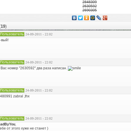
2848309
2630592
2690305
(
19
)
Пользователь
24-09-2011 - 22:02
-вый!
Пользователь
24-09-2011 - 22:02
 Вас номер "2630592" два раза написан.
Пользователь
24-09-2011 - 22:02
480991 zabral ,thx
Пользователь
24-09-2011 - 22:02
SadByYou
,
ебе от этого хуже не станет )