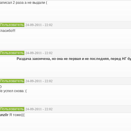
аписал 2 раза а не выдали (
Пользователь
24-09-2011 - 22:02
пасибо!!!
Пользователь
24-09-2011 - 22:02
Раздача закончена, но она не первая и не последняя, перед НГ б
Пользователь
24-09-2011 - 22:02
O
е успел снова :(
Пользователь
24-09-2011 - 22:02
unz0r
Я тоже(((