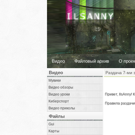
Видео
Файловый архив
О прое
Видео
Раздача 7-ми 
Мувики
Видео обзоры
Видео уроки
Привет, IlsAnny!
Киберспорт
Правила раздачи 
Видео приколы
Файлы
Gui
Карты