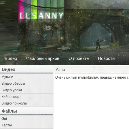
Видео
Файловый архив
О проекте
Новости
Видео
Alma
Мувики
Очень милый мультфильм, правда немного 
Видео обзоры
Видео уроки
Киберспорт
Видео приколы
Файлы
Gui
Карты