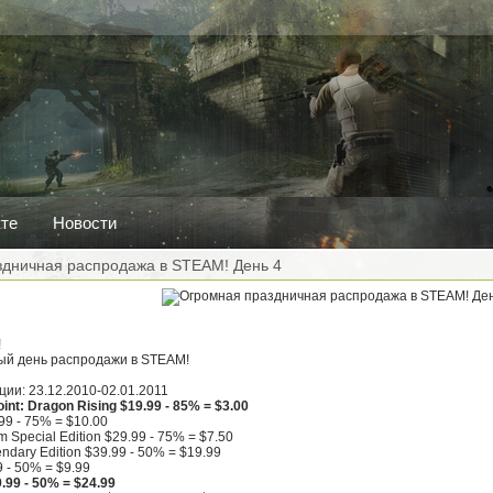
кте
Новости
дничная распродажа в STEAM! День 4
!
ый день распродажи в STEAM!
ции: 23.12.2010-02.01.2011
int: Dragon Rising $19.99 - 85% = $3.00
99 - 75% = $10.00
am Special Edition $29.99 - 75% = $7.50
ndary Edition $39.99 - 50% = $19.99
9 - 50% = $9.99
.99 - 50% = $24.99