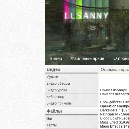
Видео
Файловый архив
О прое
Видео
Огромная праз
Мувики
Видео обзоры
Видео уроки
Привет IlsAnny.ru
Начался четверт
Киберспорт
Срок действия ак
Видео приколы
Operation Flashpo
Darksiders™ $39.
Файлы
Patrician IV - Ste
Blood Bowl® Lege
Gui
Mass Effect $19.9
Карты
Mass Effect 2 $49