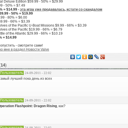
tal Deluxe Edition $59.99 - 50% = $29.99
9 - 50% = $7.49
% = $14.99 -
эта игра уже продавалась, кстати со скандалом
39.99 - 50% = $19.99
.99 - 80% = $6.00
 $9.99 - 66% = $3.39
lves of the Pacific U-Boat Missions $9.99 - 66% = $3.39
lves of the Pacific $19.99 - 66% = $6.79
ttle of the Atlantic $29.99 - 66% = $10.19
0% = $14.99
пропустить - смотрите сами!
 ко мне в раздел Новости Valve
(
14
)
Пользователь
24-09-2011 - 22:02
амый лучший пока день из всех
Пользователь
24-09-2011 - 22:02
peration Flashpoint: Dragon Rising
, как?
Пользователь
24-09-2011 - 22:02