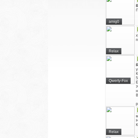
R
П
amig0
х
п
Relax
R
у
К
5
Qwerty-Fox
Е
У
н
В
p
м
Н
К
Relax