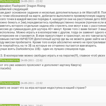
Пользователь
24-09-2011 - 22:02
peration Flashpoint: Dragon Rising
еймплей следующий:
ам дают основоное задание и несколько дополнительных а-ля Warcraft III. П
о точки обозначеной на карте, добегаете выполняете промежуточную задачу 
сего точек в каждой миссии порядка 4, находятся они на расстоянии дето 600м
ожно бежать и 2км),передвигаетесь преймущественно пешком (причом если вы
аметить которого отдельная задача ибо стрелять они могут в вас с расстояни
иссию до сумашедших для шутера 40+ минут. Кроме того с вами бегают 3 ва
есполезны. Можно играть и в кооперативе с другом, тогда он заменит одного и
нтереснее не становится. В игре присутствует и транспорт, но его там катас
овным счетом НИЧЕГО!!! Допотопный шутер где вы не можете даже зайти ни 
оду миссии пробегаете. Кроме того в игре абсолютно ничего не простреливает
е покупайтесь на те 3$ за которые ее отчаянно пытаются вам впарить.
учше взять Darksiders(за 10$) - один из лучших слешеров года.
.S. В кооперативе можно свободно играть и на пиратке(!!!), главное чтоб увсех
Пользователь
24-09-2011 - 22:02
от это уже немного проясняет и дополняет картину Кверта)
пасибо)
Пользователь
24-09-2011 - 22:02
икто не знает что за игра которая недоступна в нашей стране?
Пользователь
24-09-2011 - 22:02