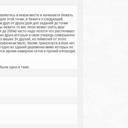
оявляетесь в неком месте и начинаете бежать
для этой точки, и бежите к следующей.
 друг от друга (для доп заданий до точки
 бежите то вас легко может снять враг
я до 200м) часто надо ползти что растягивает
ших друга которые в свою очередь совершенно
з ваших 3х друзей, но геймплей от этого
трофически мало. Кроме транспорта в игре нет
в одно из зданий деревенек мимо которых по
ся (кроме наверное сеток и прочей изгороди).
 была одна и таже.