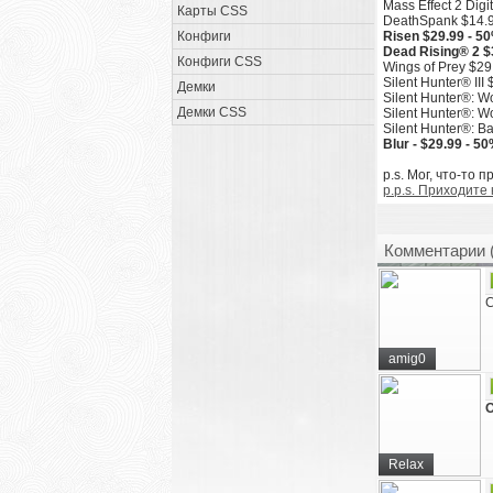
Mass Effect 2 Digi
Карты CSS
DeathSpank $14.9
Конфиги
Risen $29.99 - 50
Dead Rising® 2 $
Конфиги CSS
Wings of Prey $29
Silent Hunter® III
Демки
Silent Hunter®: Wo
Демки CSS
Silent Hunter®: Wo
Silent Hunter®: Ba
Blur - $29.99 - 5
p.s. Мог, что-то 
p.p.s. Приходите
Комментарии 
С
amig0
O
Relax