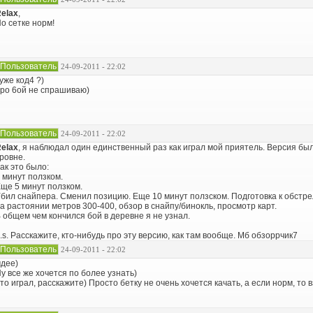
elax
,
о сетке норм!
Пользователь
24-09-2011 - 22:02
уже код4 ?)
ро 6ой не спрашиваю)
Пользователь
24-09-2011 - 22:02
elax
, я наблюдал один единственный раз как играл мой приятель. Версия б
ровне.
ак это было:
 минут ползком.
ще 5 минут ползком.
бил снайпера. Сменил позицию. Еще 10 минут ползском. Подготовка к обстре
а растоянии метров 300-400, обзор в снайпу/бинокль, просмотр карт.
 общем чем кончился бой в деревне я не узнал.
.s. Расскажите, кто-нибудь про эту версию, как там вообще. Мб обзоррчик7
Пользователь
24-09-2011 - 22:02
дее)
у все же хочется по более узнать)
то играл, расскажите) Просто бетку не очень хочется качать, а если норм, то 