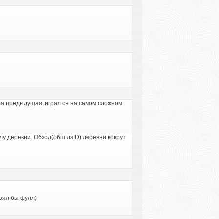
ыла предыдущая, играл он на самом сложном
лу деревни. Обход(обполз:D) деревни вокрут
взял бы фулл)