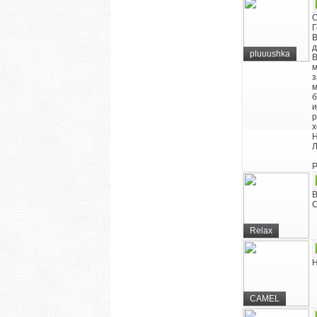
O
Г
В
д
pluuushka
В
м
з
м
б
и
р
х
Н
Л
P
В
С
Relax
Н
CAMEL