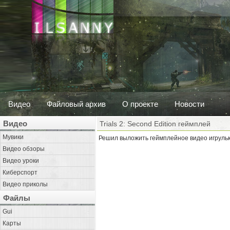
Видео
Файловый архив
О проекте
Новости
Видео
Trials 2: Second Edition геймплей
Мувики
Решил выложить геймплейное видео игруль
Видео обзоры
Видео уроки
Киберспорт
Видео приколы
Файлы
Gui
Карты