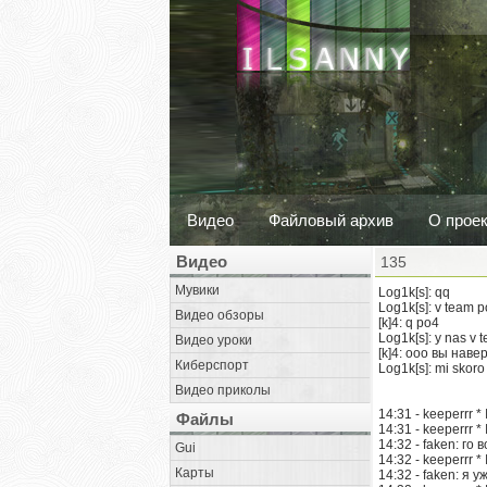
Видео
Файловый архив
О прое
Видео
135
Мувики
Log1k[s]: qq
Log1k[s]: v team p
Видео обзоры
[k]4: q po4
Log1k[s]: y nas v
Видео уроки
[k]4: ооо вы наве
Киберспорт
Log1k[s]: mi skor
Видео приколы
14:31 - keeperrr 
Файлы
14:31 - keeperrr 
14:32 - faken: го
Gui
14:32 - keeperrr 
Карты
14:32 - faken: я 