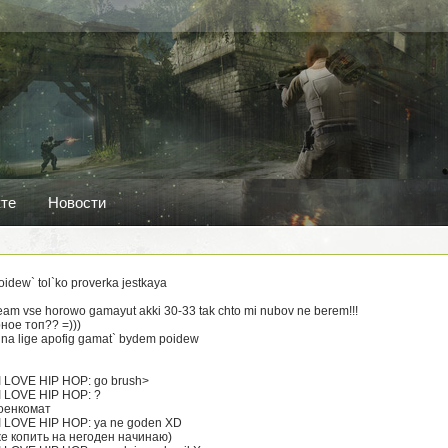
кте
Новости
oidew` tol`ko proverka jestkaya
 team vse horowo gamayut akki 30-33 tak chto mi nubov ne berem!!!
рное топ?? =)))
o na lige apofig gamat` bydem poidew
* I LOVE HIP HOP: go brush>
* I LOVE HIP HOP: ?
 военкомат
* I LOVE HIP HOP: ya ne goden XD
уже копить на негоден начинаю)