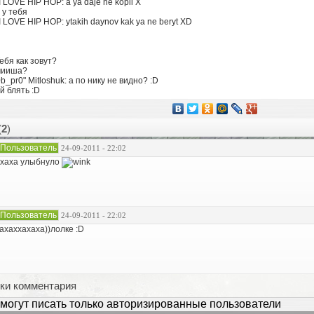
 I LOVE HIP HOP: a ya daje ne kopil X
о у тебя
* I LOVE HIP HOP: ytakih daynov kak ya ne beryt XD
Тебя как зовут?
 мииша?
0b_pr0" Mitloshuk: а по нику не видно? :D
ой блять :D
(
2
)
Пользователь
24-09-2011 - 22:02
хаха улыбнуло
Пользователь
24-09-2011 - 22:02
ахаххахаха))лолке :D
ки комментария
могут писать только авторизированные пользователи