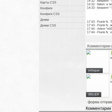
14:32 - keeperrr *
Карты CSS
14:32 - faken: а ч
14:33 - keeperrr 
Конфиги
Конфиги CSS
Демки
17:43 - Frank N.: 
17:43 - Frank N.:
Демки CSS
17:44 - Artem "n0
17:44 - Frank N.: 
Комментарии 
а
er0xque-
х
0ff1cER
форма отправ
Комментарии 