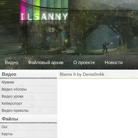
Видео
Файловый архив
О проекте
Новости
Видео
Blame It by Denis0n4ik
Мувики
Видео обзоры
Видео уроки
Киберспорт
Видео приколы
Файлы
Gui
Карты