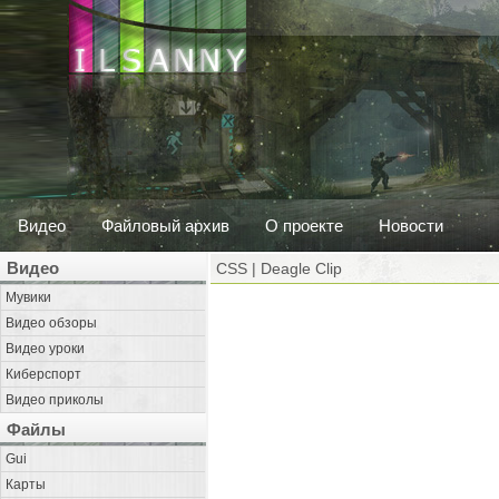
Видео
Файловый архив
О проекте
Новости
Видео
CSS | Deagle Clip
Мувики
Видео обзоры
Видео уроки
Киберспорт
Видео приколы
Файлы
Gui
Карты