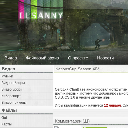
Видео
Файловый архив
О проекте
Новости
Видео
NationsCup Season XIV
Мувики
Видео обзоры
Видео уроки
Сегодня
ClanBase анонсировали
открытие 1
других первый, потому что добавилось мног
Киберспорт
CS:S, CS 1.6 и многие другие игры.
Видео приколы
Игры квалификации начнутся
12 января
. Сл
Файлы
Gui
Комментарии (
11
)
Карты